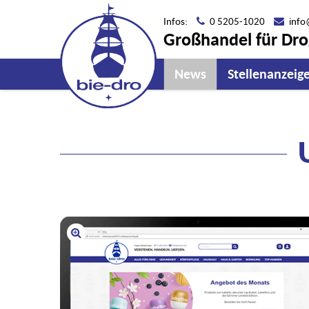
Infos:
0 5205-1020
info
Großhandel für Drog
News
Stellenanzeig